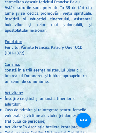
carmelitan desculț fericitul Francisc Palau.
Astăzi surorile sunt prezente în 39 de țări din
lume şi se dedică promovării vieții spirituale,
însoțirii şi educației tineretului, asistenței
bolnavilor şi celor mai vulnerabili, şi
apostolatului misionar.
Fondator:
Fericitul Părinte Francisc Palau y Quer OCD
(1811-1872)
Carisma:
constă în a trăi esența misterului Bisericii:
iubirea lui Dumnezeu şi iubirea aproapelui ca
un semn de comuniune.
Activitate:
Însoțire creştină şi umană a tinerilor și
adulților;
Casa de primire şi reintegrare pentru femeile
vulnerabile, victime ale violenței domestice şi a
traficului de persoane;
Activitate în Asociația Ateliere Protejate;
Colaborare cu Fraților Misionari ai Carităţii în