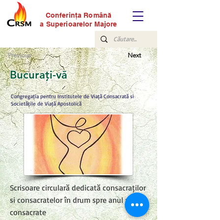
Conferinţa Română
a Superioarelor Majore
Previous
Next
Bucurați-vă
Congregația pentru Institutele de Viață Consacrată și
Societățile de Viață Apostolică
Scrisoare circulară dedicată consacraților
și consacratelor în drum spre anul vieții
consacrate