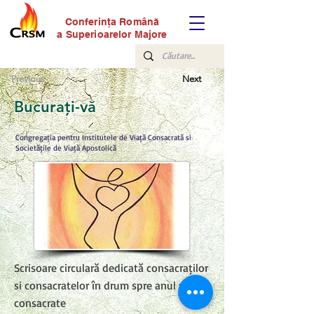
Conferinţa Română
a Superioarelor Majore
Previous
Next
Bucurați-vă
Congregația pentru Institutele de Viață Consacrată și
Societățile de Viață Apostolică
Scrisoare circulară dedicată consacraților
și consacratelor în drum spre anul vieții
consacrate