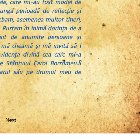
mele, care mi-au fost model de
ungă perioadă de reflecţie şi
rebam, asemenea multor tineri,
c. Purtam în inimă dorinţa de a
osit de anumite persoane şi
e mă cheamă şi mă invită să-l
videnţa divină cea care mi-a
e Sfântului Carol Borromeu.Îi
 harul său pe drumul meu de
Next