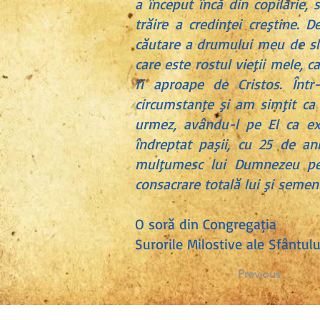
a început încă din copilărie,
trăire a credinţei creştine.
căutare a drumului meu de slu
care este rostul vieţii mele, 
fi aproape de Cristos. Înt
circumstanţe şi am simţit ca
urmez, avându-l pe El ca ex
îndreptat paşii, cu 25 de an
mulţumesc lui Dumnezeu pen
consacrare totală lui şi semen
O soră din Congregația
Surorile Milostive ale Sfântul
Previous