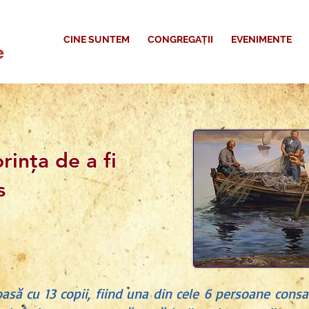
CINE SUNTEM
CONGREGAȚII
EVENIMENTE
e
rinţa de a fi
s
să cu 13 copii, fiind una din cele 6 persoane consa