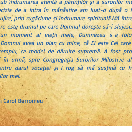
 sub îndrumarea atentă a părinţilor şi a surorilor 
 Decizia de a intra în mănăstire am luat-o după o l
jire, prin rugăciune şi îndrumare spirituală.Mă înt
care este drumul pe care Domnul doreşte să-i slujes
r-un moment al vieţii mele, Dumnezeu s-a fol
 Domnul avea un plan cu mine, că El este Cel car
emplu, ca model de dăruire supremă. A fost pro
i în urmă, spre Congregaţia Surorilor Milostive al
tru darul vocaţiei şi-l rog să mă susţină cu
ilor mei.
ui Carol Borromeu